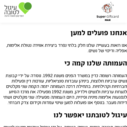
אנחנו פועלים למען
אנו רואות בעשייה שלנו חלק בלתי נפרד ביצירת אווירה נטולת אלימות,
אפליה ודיכוי של נשים.
העמותה שלנו קמה כי
העמותה רשומה כדין במשרד הפנים משנת 1992. נוסדה על ידי קבוצת
נשים ערביות חלוצות, ביניהן עובדות סוציאליות, עורכות דין ופעילות
חברתיות וקהילתיות. בתחילת דרכה העמותה יזמה הקמת שני מקלטים
לנערות ערביות ולנשים וילדיהן, משנת 1992 מפעילה את מרכז הסיוע
לנפגעות אלימות מינית ופיזית, היום העמותה מפעילה שני מקלטים ושתי
דירות מעבר. בנוסף אנו פועלות למען שינוי עמדות וקידום צדק חברתי.
עיגול לטובתנו יאפשר לנו
להעניק סביבה ביתית, נעימה בטוחה, על ידי טיפול שיקומי מיטבי לנשים