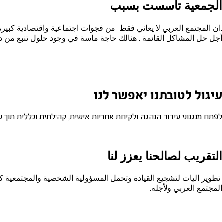
الجمعية تأسست بسبب
.ان المجتمع العربي لا يعاني فقط من فجوات اجتماعية واقتصادية كبيرة
أجل حل المشاكل القائمة . هنالك حاجة ماسة في وجود حلول تنبع من دا
עיגול לטובתנו יאפשר לנו
לפתח מנגנוני עידוד הנהגה ולקיחת אחריות אישית, קהילתית וכללית תוך 
التقريب لصالحنا يعزز لنا
تطوير اليات لتشجيع القيادة وتحمل المسؤولية الشخصية والمجتمعية ك
المجتمع العربي ولأجله.